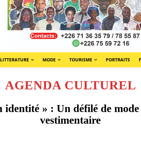
LITTERATURE
MODE
TOURISME
PORTRAITS
AGENDA CULTUREL
dentité » : Un défilé de mode q
vestimentaire