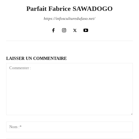
Parfait Fabrice SAWADOGO
https://infosculturedufaso.net/
LAISSER UN COMMENTAIRE
Commenter
:
No
:*