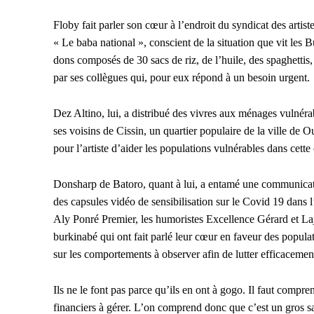
Floby fait parler son cœur à l’endroit du syndicat des artist
« Le baba national », conscient de la situation que vit les B
dons composés de 30 sacs de riz, de l’huile, des spaghettis, 
par ses collègues qui, pour eux répond à un besoin urgent.
Dez Altino, lui, a distribué des vivres aux ménages vulnéra
ses voisins de Cissin, un quartier populaire de la ville de 
pour l’artiste d’aider les populations vulnérables dans cette c
Donsharp de Batoro, quant à lui, a entamé une communicatio
des capsules vidéo de sensibilisation sur le Covid 19 dans
Aly Ponré Premier, les humoristes Excellence Gérard et La
burkinabé qui ont fait parlé leur cœur en faveur des populat
sur les comportements à observer afin de lutter efficacemen
Ils ne le font pas parce qu’ils en ont à gogo. Il faut compr
financiers à gérer. L’on comprend donc que c’est un gros sa