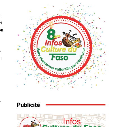
t
rt
ou
e
t
e
Publicité