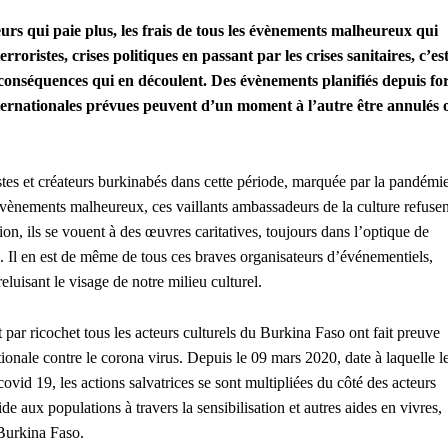
urs qui paie plus,
les frais de tous les évènements malheureux qui
roristes, crises politiques en passant par les crises sanitaires, c’es
 conséquences qui en découlent. Des évènements planifiés depuis fo
ternationales prévues peuvent d’un moment à l’autre être annulés 
istes et créateurs burkinabés dans cette période, marquée par la pandémi
 évènements malheureux, ces vaillants ambassadeurs de la culture refusen
tion, ils se vouent à des œuvres caritatives, toujours dans l’optique de
 Il en est de même de tous ces braves organisateurs d’événementiels,
luisant le visage de notre milieu culturel.
 et par ricochet tous les acteurs culturels du Burkina Faso ont fait preuve
tionale contre le corona virus. Depuis le 09 mars 2020, date à laquelle l
vid 19, les actions salvatrices se sont multipliées du côté des acteurs
ide aux populations à travers la sensibilisation et autres aides en vivres,
 Burkina Faso.