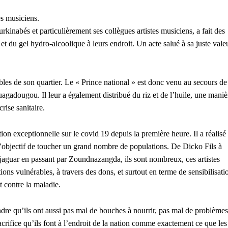
es musiciens.
urkinabés et particulièrement ses collègues artistes musiciens, a fait des
et du gel hydro-alcoolique à leurs endroit. Un acte salué à sa juste vale
bles de son quartier. Le « Prince national » est donc venu au secours de
Ouagadougou. Il leur a également distribué du riz et de l’huile, une maniè
rise sanitaire.
n exceptionnelle sur le covid 19 depuis la première heure. Il a réalisé
 l’objectif de toucher un grand nombre de populations. De Dicko Fils à
jaguar en passant par Zoundnazangda, ils sont nombreux, ces artistes
ions vulnérables, à travers des dons, et surtout en terme de sensibilisati
t contre la maladie.
endre qu’ils ont aussi pas mal de bouches à nourrir, pas mal de problèmes
crifice qu’ils font à l’endroit de la nation comme exactement ce que les