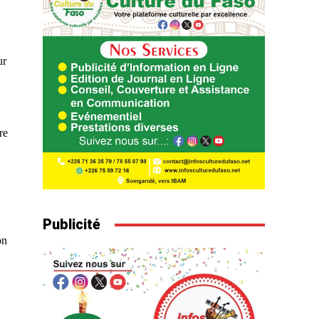
ur
re
Publicité
on