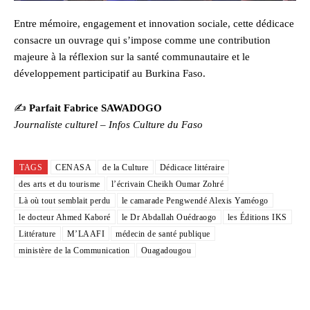
Entre mémoire, engagement et innovation sociale, cette dédicace
consacre un ouvrage qui s’impose comme une contribution
majeure à la réflexion sur la santé communautaire et le
développement participatif au Burkina Faso.
✍️
Parfait Fabrice SAWADOGO
Journaliste culturel – Infos Culture du Faso
TAGS
CENASA
de la Culture
Dédicace littéraire
des arts et du tourisme
l’écrivain Cheikh Oumar Zohré
Là où tout semblait perdu
le camarade Pengwendé Alexis Yaméogo
le docteur Ahmed Kaboré
le Dr Abdallah Ouédraogo
les Éditions IKS
Littérature
M’LAAFI
médecin de santé publique
ministère de la Communication
Ouagadougou