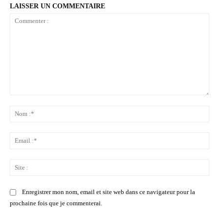
LAISSER UN COMMENTAIRE
Commenter
:
No
:*
Ema
:*
Sit
:
Enregistrer mon nom, email et site web dans ce navigateur pour la
prochaine fois que je commenterai.