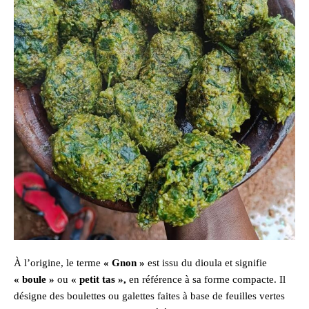
À l’origine, le terme
« Gnon »
est issu du dioula et signifie
« boule »
ou
« petit tas »,
en référence à sa forme compacte. Il
désigne des boulettes ou galettes faites à base de feuilles vertes