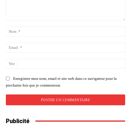
Commenter
:
No
:*
Ema
:*
Sit
:
Enregistrer mon nom, email et site web dans ce navigateur pour la
prochaine fois que je commenterai.
Publicité