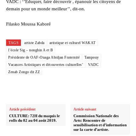
VADC : ‘’Eduquer, faire découvrir , épanouir les citoyens de
demain pour un monde meilleur’’, dit-on.
Filasko Moussa Kaboré
TAGS
artiste Zabda
artistique et culturel WAKAT
l’école Sig – nonghin A et B
Présidente de OAF-Ouaga Abidjan Fraternité
Tampouy
Vacances Artistiques et découvertes culturelles’
VADC
Zenab Zongo dit ZZ
Article précédent
Article suivant
CULTURE: 72H du maquis le
Commission Nationale des
rolls du 02 au 04 août 2019.
Arts: Rencontre de
sensibilisation et d’information
sur la carte d’artiste.