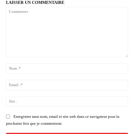
LAISSER UN COMMENTAIRE
Commenter
:
No
:*
Ema
:*
Sit
:
Enregistrer mon nom, email et site web dans ce navigateur pour la
prochaine fois que je commenterai.