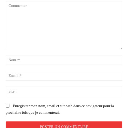
Commenter
:
No
:*
Ema
:*
Sit
:
Enregistrer mon nom, email et site web dans ce navigateur pour la
prochaine fois que je commenterai.