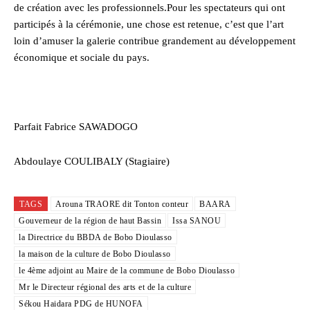
de création avec les professionnels.Pour les spectateurs qui ont
participés à la cérémonie, une chose est retenue, c’est que l’art
loin d’amuser la galerie contribue grandement au développement
économique et sociale du pays.
Parfait Fabrice SAWADOGO
Abdoulaye COULIBALY (Stagiaire)
TAGS
Arouna TRAORE dit Tonton conteur
BAARA
Gouverneur de la région de haut Bassin
Issa SANOU
la Directrice du BBDA de Bobo Dioulasso
la maison de la culture de Bobo Dioulasso
le 4ème adjoint au Maire de la commune de Bobo Dioulasso
Mr le Directeur régional des arts et de la culture
Sékou Haidara PDG de HUNOFA