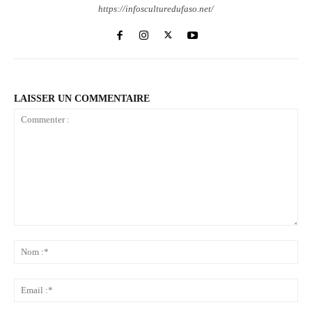
https://infosculturedufaso.net/
LAISSER UN COMMENTAIRE
Commenter
:
No
:*
Ema
:*