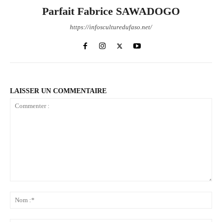
Parfait Fabrice SAWADOGO
https://infosculturedufaso.net/
LAISSER UN COMMENTAIRE
Commenter
:
No
:*