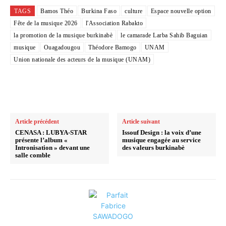
TAGS
Bamos Théo
Burkina Faso
culture
Espace nouvelle option
Fête de la musique 2026
l'Association Rabakto
la promotion de la musique burkinabè
le camarade Larba Sahib Baguian
musique
Ouagadougou
Théodore Bamogo
UNAM
Union nationale des acteurs de la musique (UNAM)
Article précédent
Article suivant
CENASA : LUBYA-STAR
Issouf Design : la voix d’une
présente l’album «
musique engagée au service
Intronisation » devant une
des valeurs burkinabè
salle comble