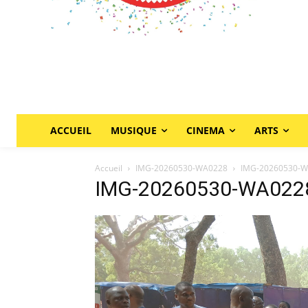
ACCUEIL
MUSIQUE
CINEMA
ARTS
Accueil
IMG-20260530-WA0228
IMG-20260530-
IMG-20260530-WA022