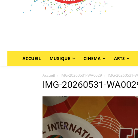
ACCUEIL
MUSIQUE
CINEMA
ARTS
Accueil
IMG-20260531-WA0029
IMG-20260531-
IMG-20260531-WA002