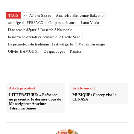
TAGS
<< ATT et Sissao
Ambroise Bienvenue Bakyono
au siège du FESPACO
Campus ambiance
Ismo Vitalo
l'honorable député à l'assemblé Nationale
la marraine opératrice économique Cécile Sené
Le promoteur du tradionnel Festival garba
Mariah Bissongo
Olivier BAMOUNI
Ouagadougou
Pamika
Article précédent
Article suivant
LITTÉRATURE: « Présence
MUSIQUE: Cheezy vise le
au présent », le dernier opus de
CENASA
Monseigneur Anselme
Titianma Sanou