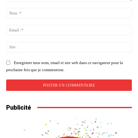
Commenter
:
No
:*
Ema
:*
Sit
:
Enregistrer mon nom, email et site web dans ce navigateur pour la
prochaine fois que je commenterai.
Publicité