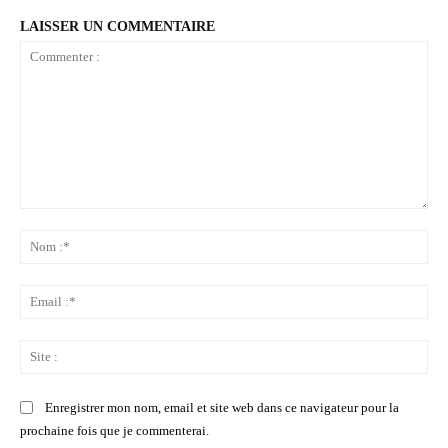
LAISSER UN COMMENTAIRE
Commenter
:
No
:*
Ema
:*
Sit
:
Enregistrer mon nom, email et site web dans ce navigateur pour la
prochaine fois que je commenterai.