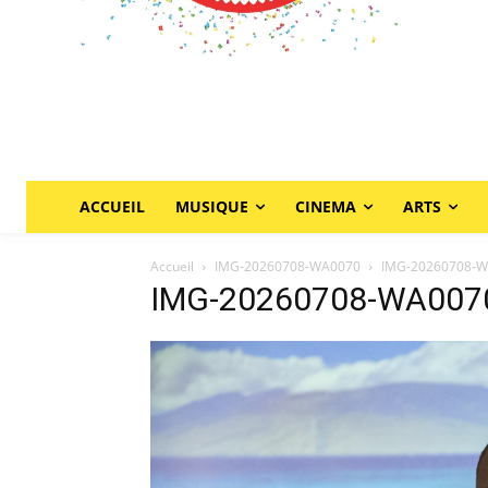
ACCUEIL
MUSIQUE
CINEMA
ARTS
Accueil
IMG-20260708-WA0070
IMG-20260708-
IMG-20260708-WA007