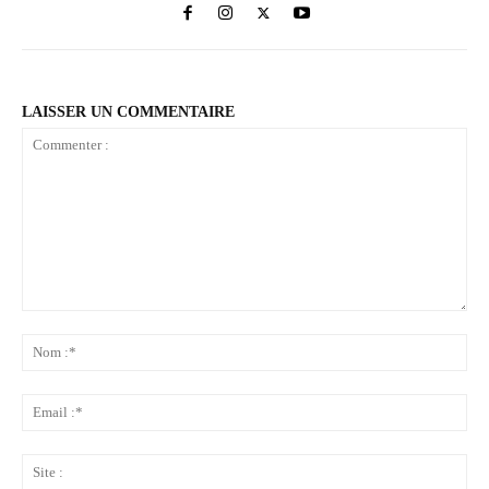
LAISSER UN COMMENTAIRE
Commenter
:
No
:*
Ema
:*
Sit
: