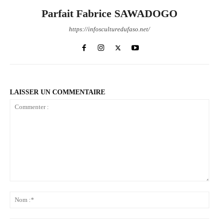
Parfait Fabrice SAWADOGO
https://infosculturedufaso.net/
LAISSER UN COMMENTAIRE
Commenter
:
No
:*