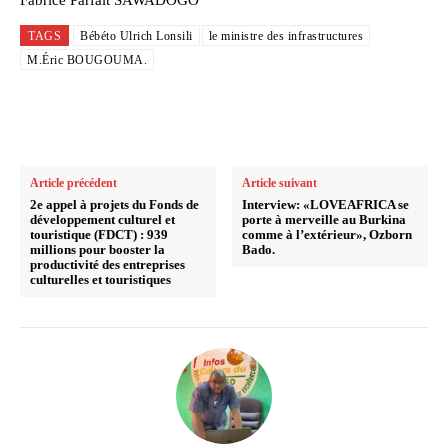
Fabrice Parfait SAWADOGO
TAGS
Bébéto Ulrich Lonsili
le ministre des infrastructures
M.Éric BOUGOUMA.
Article précédent
Article suivant
2e appel à projets du Fonds de
Interview: «LOVEAFRICA se
développement culturel et
porte à merveille au Burkina
touristique (FDCT) : 939
comme à l’extérieur», Ozborn
millions pour booster la
Bado.
productivité des entreprises
culturelles et touristiques