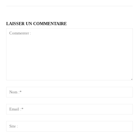
LAISSER UN COMMENTAIRE
Commenter
:
No
:*
Ema
:*
Sit
: