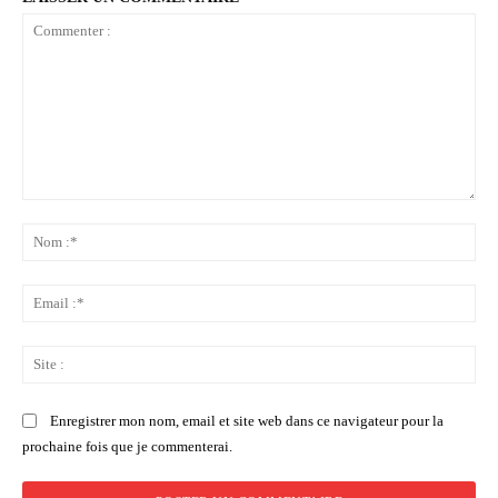
Commenter
:
No
:*
Ema
:*
Sit
:
Enregistrer mon nom, email et site web dans ce navigateur pour la
prochaine fois que je commenterai.