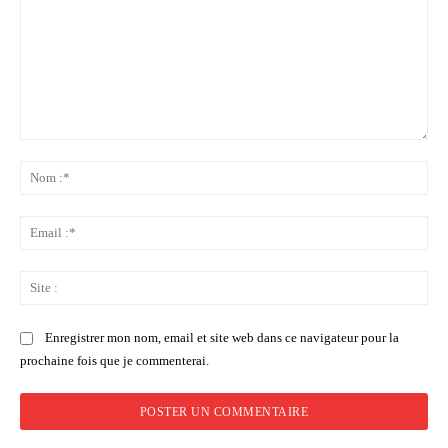
Commenter
:
No
:*
Ema
:*
Sit
:
Enregistrer mon nom, email et site web dans ce navigateur pour la
prochaine fois que je commenterai.