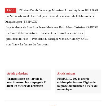
TAGS
l’Etalon d’or de Yennenga Monsieur Ahmed Ayderus KHADAR
la 27ème édition du Festival panafricain du cinéma et de la télévision de
Ouagadougou (FESPACO)
la présidence de Son Excellence Monsieur Roch Marc Christian KABORE
Le Conseil des ministres
Président du Conseil des ministres
president du Faso
Président du Sénégal Monsieur Macky SALL
son film « La femme du fossoyeur
Article précédent
Article suivant
Transmission de l’art de la
FEMULIG 2021: une 6e
marionnette: la compagnie Fil
édition placée sous l’égide de
tient un atelier de réflexion
la place du musicien à l’ère du
numérique