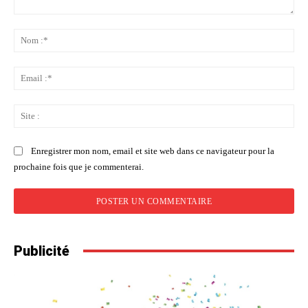
Commenter
:
No
:*
Ema
:*
Sit
:
Enregistrer mon nom, email et site web dans ce navigateur pour la
prochaine fois que je commenterai.
Publicité