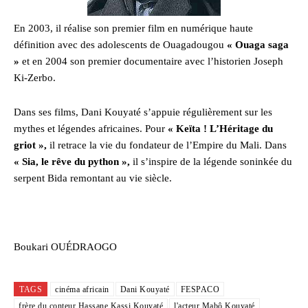
En 2003, il réalise son premier film en numérique haute
définition avec des adolescents de Ouagadougou
« Ouaga saga
»
et en 2004 son premier documentaire avec l’historien Joseph
Ki-Zerbo.
Dans ses films, Dani Kouyaté s’appuie régulièrement sur les
mythes et légendes africaines. Pour
« Keïta ! L’Héritage du
griot »,
il retrace la vie du fondateur de l’Empire du Mali. Dans
« Sia, le rêve du python »,
il s’inspire de la légende soninkée du
serpent Bida remontant au vie siècle.
Boukari OUÉDRAOGO
TAGS
cinéma africain
Dani Kouyaté
FESPACO
frère du conteur Hassane Kassi Kouyaté
l'acteur Mabô Kouyaté