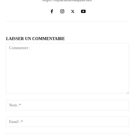
LAISSER UN COMMENTAIRE
Commenter
:
No
:*
Ema
:*