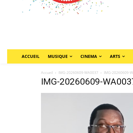
ACCUEIL
MUSIQUE
CINEMA
ARTS
Accueil
IMG-20260609-WA0037
IMG-20260609-
IMG-20260609-WA003