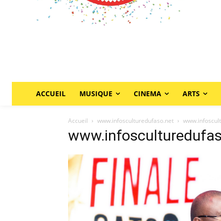
ACCUEIL
MUSIQUE
CINEMA
ARTS
Accueil
www.infosculturedufaso.net
www.infoscul
www.infosculturedufas