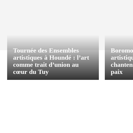
Tournée des Ensembles
Boromo
artistiques à Houndé : l’art
artisti
comme trait d’union au
chanten
cœur du Tuy
paix