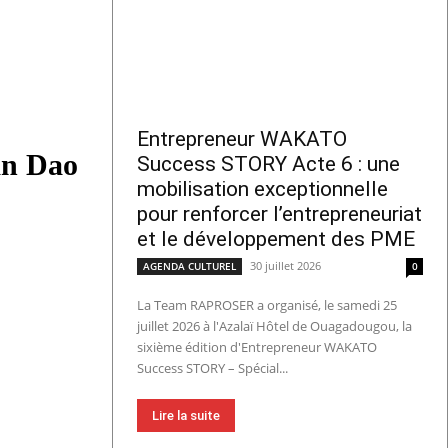
Entrepreneur WAKATO
an Dao
Success STORY Acte 6 : une
mobilisation exceptionnelle
pour renforcer l’entrepreneuriat
et le développement des PME
30 juillet 2026
AGENDA CULTUREL
0
La Team RAPROSER a organisé, le samedi 25
juillet 2026 à l'Azalaï Hôtel de Ouagadougou, la
sixième édition d'Entrepreneur WAKATO
Success STORY – Spécial...
Lire la suite