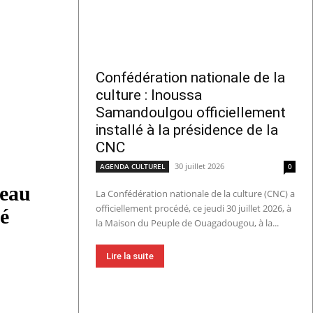
Confédération nationale de la
culture : Inoussa
Samandoulgou officiellement
installé à la présidence de la
CNC
30 juillet 2026
AGENDA CULTUREL
0
veau
La Confédération nationale de la culture (CNC) a
officiellement procédé, ce jeudi 30 juillet 2026, à
é
la Maison du Peuple de Ouagadougou, à la...
Lire la suite