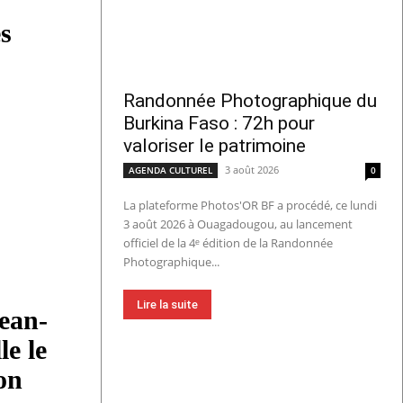
s
Randonnée Photographique du
Burkina Faso : 72h pour
valoriser le patrimoine
3 août 2026
AGENDA CULTUREL
0
La plateforme Photos'OR BF a procédé, ce lundi
3 août 2026 à Ouagadougou, au lancement
officiel de la 4ᵉ édition de la Randonnée
Photographique...
Lire la suite
ean-
e le
on