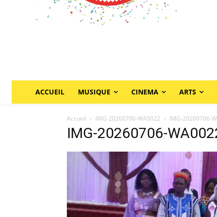
ACCUEIL
MUSIQUE
CINEMA
ARTS
Accueil
IMG-20260706-WA0022
IMG-20260706-
IMG-20260706-WA002