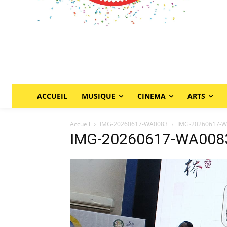
ACCUEIL
MUSIQUE
CINEMA
ARTS
Accueil
IMG-20260617-WA0083
IMG-20260617-
IMG-20260617-WA008