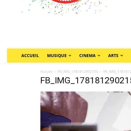
ACCUEIL
MUSIQUE
CINEMA
ARTS
Accueil
FB_IMG_1781812902155
FB_IMG_178181
FB_IMG_17818129021