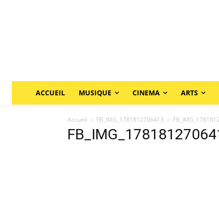
ACCUEIL
MUSIQUE
CINEMA
ARTS
Accueil
FB_IMG_1781812706413
FB_IMG_178181
FB_IMG_17818127064