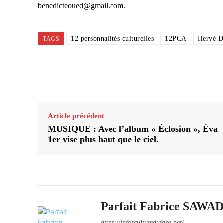
benedicteoued@gmail.com.
12 personnalités culturelles
12PCA
Hervé D
TAGS
Partager
Article précédent
MUSIQUE : Avec l’album « Éclosion », Éva
1er vise plus haut que le ciel.
Parfait Fabrice SAW
https://infosculturedufaso.net/