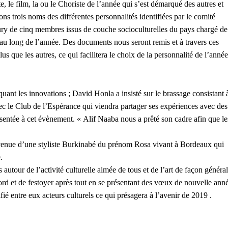
te, le film, la ou le Choriste de l’année qui s’est démarqué des autres et
ons trois noms des différentes personnalités identifiées par le comité
jury de cinq membres issus de couche socioculturelles du pays chargé de
t au long de l’année. Des documents nous seront remis et à travers ces
us que les autres, ce qui facilitera le choix de la personnalité de l’année
uant les innovations ; David Honla a insisté sur le brassage consistant 
avec le Club de l’Espérance qui viendra partager ses expériences avec des
résentée à cet évènement. « Alif Naaba nous a prêté son cadre afin que le
la venue d’une styliste Burkinabé du prénom Rosa vivant à Bordeaux qui
.
 autour de l’activité culturelle aimée de tous et de l’art de façon général
ord et de festoyer après tout en se présentant des vœux de nouvelle ann
ifié entre eux acteurs culturels ce qui présagera à l’avenir de 2019 .