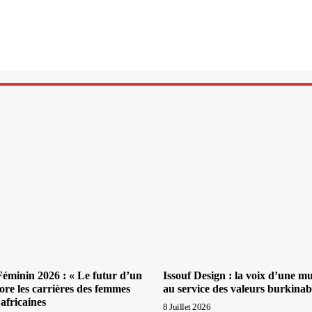
minin 2026 : « Le futur d’un
Issouf Design : la voix d’une m
ore les carrières des femmes
au service des valeurs burkina
africaines
8 Juillet 2026