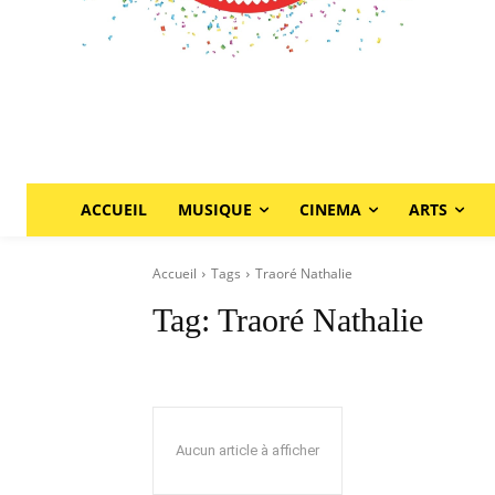
ACCUEIL
MUSIQUE
CINEMA
ARTS
Accueil
Tags
Traoré Nathalie
Tag:
Traoré Nathalie
Aucun article à afficher