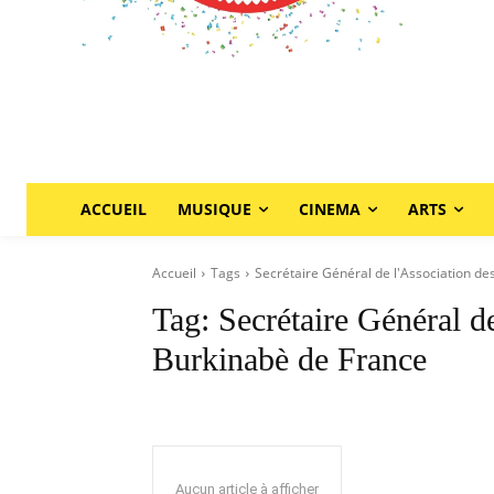
ACCUEIL
MUSIQUE
CINEMA
ARTS
Accueil
Tags
Secrétaire Général de l'Association d
Tag:
Secrétaire Général d
Burkinabè de France
Aucun article à afficher