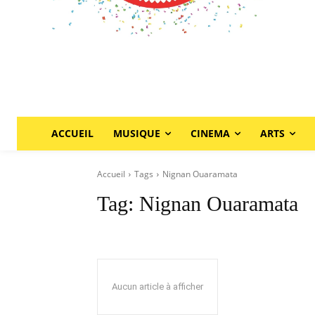
ACCUEIL
MUSIQUE
CINEMA
ARTS
Accueil
Tags
Nignan Ouaramata
Tag:
Nignan Ouaramata
Aucun article à afficher