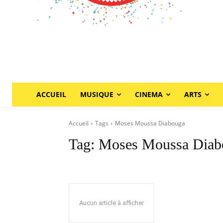
ACCUEIL
MUSIQUE
CINEMA
ARTS
Accueil
Tags
Moses Moussa Diabouga
Tag:
Moses Moussa Diab
Aucun article à afficher